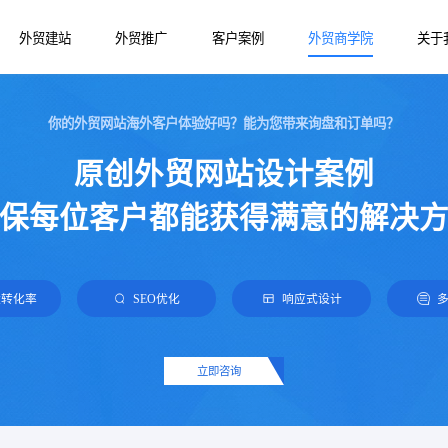
外贸建站
外贸推广
客户案例
外贸商学院
关于
你的外贸网站海外客户体验好吗？能为您带来询盘和订单吗？
谷歌推广
外贸产品站
外贸网站建设
原创外贸网站设计案例
网易外贸通
营销外贸站
外贸建站知识
保每位客户都能获得满意的解决
Google SEO优化
B2B外贸站
Facebook推广
Yandex推广
盘转化率
SEO优化
响应式设计
TikTok推广
立即咨询
Bing海外推广