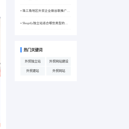
化设计与成本控制？
• 珠三角地区外贸企业做谷歌推广，
选哪家公司更靠谱？
• Shopify独立站适合哪些类型的外
贸企业？优势与适用场景解析
热门关键词
外贸独立站
外贸网站建设
外贸建站
外贸网站