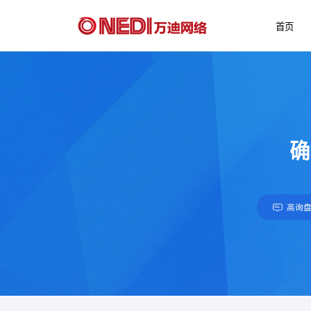
首页
确
高询