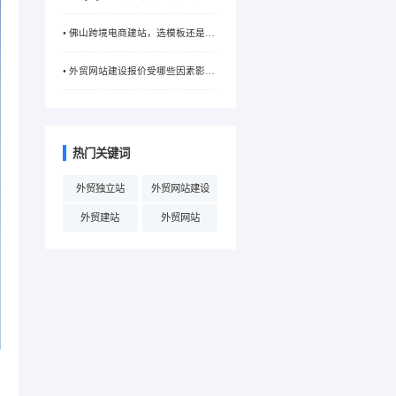
贸企业？优势与适用场景解析
• 佛山跨境电商建站，选模板还是定
制开发？不同模式优劣解析
• 外贸网站建设报价受哪些因素影
响？一文为你解析价格构成
热门关键词
外贸独立站
外贸网站建设
外贸建站
外贸网站