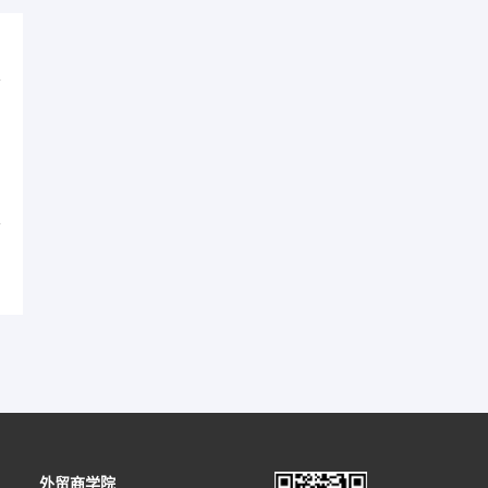
不
外贸网站建设报价受哪些因素影响？一文为你
解析价格构成
外贸商学院