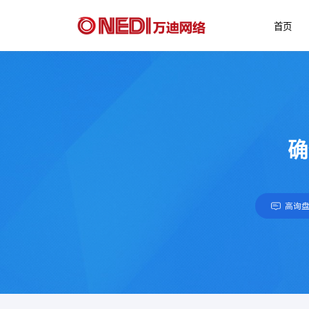
首页
确
高询