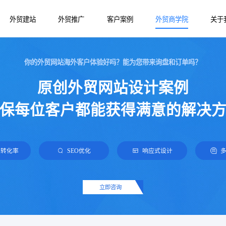
外贸建站
外贸推广
客户案例
外贸商学院
关于
你的外贸网站海外客户体验好吗？能为您带来询盘和订单吗？
谷歌推广
外贸产品站
外贸网站建设
原创外贸网站设计案例
网易外贸通
营销外贸站
外贸建站知识
保每位客户都能获得满意的解决
Google SEO优化
B2B外贸站
Facebook推广
Yandex推广
盘转化率
SEO优化
响应式设计
TikTok推广
立即咨询
Bing海外推广