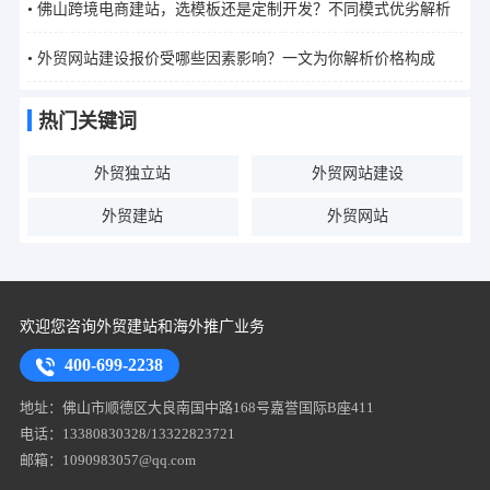
• 佛山跨境电商建站，选模板还是定制开发？不同模式优劣解析
• 外贸网站建设报价受哪些因素影响？一文为你解析价格构成
热门关键词
外贸独立站
外贸网站建设
外贸建站
外贸网站
欢迎您咨询外贸建站和海外推广业务
400-699-2238
地址：佛山市顺德区大良南国中路168号嘉誉国际B座411
电话：13380830328/13322823721
邮箱：1090983057@qq.com