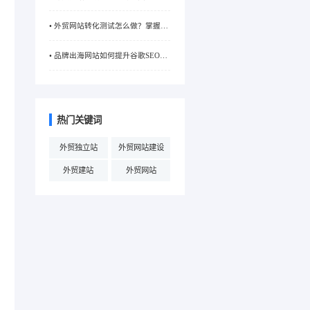
响？一文为你解析价格构成
• 外贸网站转化测试怎么做？掌握这
些方法提升转化率
• 品牌出海网站如何提升谷歌SEO排
名？关键策略大揭秘
热门关键词
外贸独立站
外贸网站建设
外贸建站
外贸网站