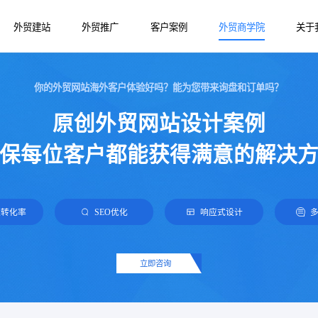
外贸建站
外贸推广
客户案例
外贸商学院
关于
你的外贸网站海外客户体验好吗？能为您带来询盘和订单吗？
谷歌推广
外贸产品站
外贸网站建设
原创外贸网站设计案例
网易外贸通
营销外贸站
外贸建站知识
保每位客户都能获得满意的解决
Google SEO优化
B2B外贸站
Facebook推广
Yandex推广
盘转化率
SEO优化
响应式设计
TikTok推广
立即咨询
Bing海外推广