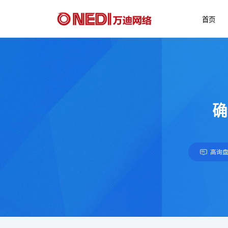
首页
确
高询