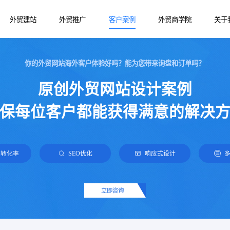
外贸建站
外贸推广
客户案例
外贸商学院
关于
你的外贸网站海外客户体验好吗？能为您带来询盘和订单吗？
谷歌推广
外贸产品站
外贸网站建设
原创外贸网站设计案例
网易外贸通
营销外贸站
外贸建站知识
保每位客户都能获得满意的解决
Google SEO优化
B2B外贸站
Facebook推广
Yandex推广
盘转化率
SEO优化
响应式设计
TikTok推广
立即咨询
Bing海外推广