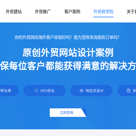
外贸建站
外贸推广
客户案例
外贸商学院
关于
你的外贸网站海外客户体验好吗？能为您带来询盘和订单吗？
谷歌推广
外贸产品站
外贸网站建设
原创外贸网站设计案例
网易外贸通
营销外贸站
外贸建站知识
保每位客户都能获得满意的解决
Google SEO优化
B2B外贸站
Facebook推广
Yandex推广
盘转化率
SEO优化
响应式设计
TikTok推广
立即咨询
Bing海外推广