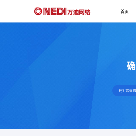
首页
确
高询