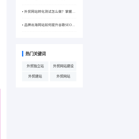
响？一文为你解析价格构成
• 外贸网站转化测试怎么做？掌握这
些方法提升转化率
• 品牌出海网站如何提升谷歌SEO排
贸
名？关键策略大揭秘
热门关键词
外贸独立站
外贸网站建设
外贸建站
外贸网站