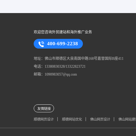
欢迎您咨询外贸建站和海外推广业务
400-699-2238
地址：佛山市顺德区大良南国中路168号嘉誉国际B座411
电话：13380830328/13322823721
邮箱：1090983057@qq.com
友情链接
顺德网页设计
顺德网站优化
佛山网页设计
佛山网站建